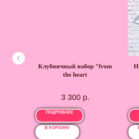
кет
Клубничный набор "from
Н
"
the heart
шоколаде
3 300
р.
ПОДРОБНЕЕ
В КОРЗИНУ