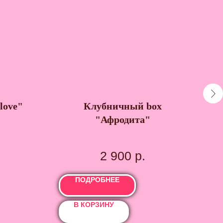
love"
Клубничный box
Д
"Афродита"
2 900
р.
ПОДРОБНЕЕ
В КОРЗИНУ