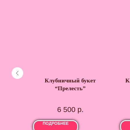
цессе»
Клубничный букет
К
“Прелесть”
иятной
6 500
р.
ПОДРОБНЕЕ