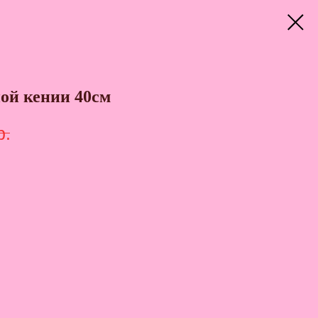
ной кении 40см
р.