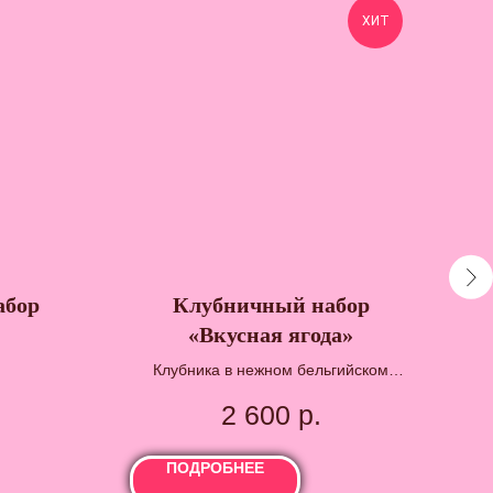
ХИТ
абор
Клубничный набор
Бу
«Вкусная ягода»
Клубника в нежном бельгийском
шоколаде не оставит равнодушным
2 600
р.
никого
ПОДРОБНЕЕ